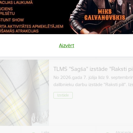
Izstāde
Aizvērt
Laiks
Atrašanās 
bris,
Visu dienu
Stāmerien
TLMS "Sagša" izstāde "Raksti pil
No 2026.gada 7. jūlija līdz 9. septembr
dalībnieku darbu izstāde "Raksti pilī". 
Izstāde
Laiks
Atrašanās 