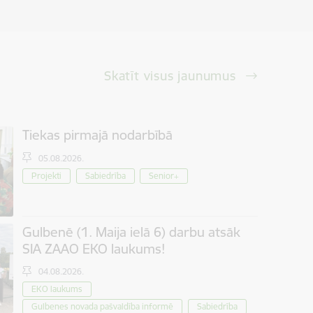
Skatīt visus jaunumus
Tiekas pirmajā nodarbībā
05.08.2026.
Projekti
Sabiedrība
Senior+
Gulbenē (1. Maija ielā 6) darbu atsāk
SIA ZAAO EKO laukums!
04.08.2026.
EKO laukums
Gulbenes novada pašvaldība informē
Sabiedrība