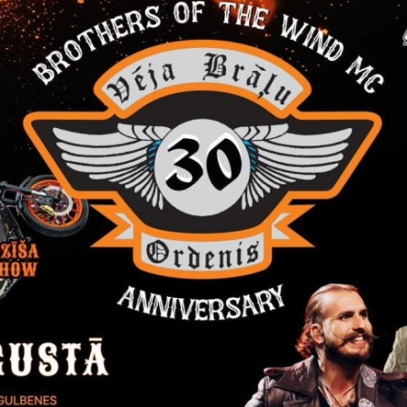
Visi jaunumi
Laiks
Atrašanās 
ts, 2026
Visu dienu
Stāmerien
Izstāde "Zirgi klētī"
Līdz septembrim Stāmerienas pils klētī iz
studija "Krāsu prieks" aicina uz gleznu 