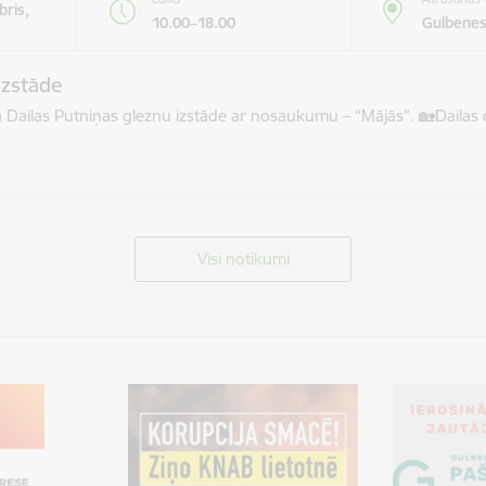
bris,
10.00–18.00
Gulbenes
izstāde
āma Dailas Putniņas gleznu izstāde ar nosaukumu – “Mājās”. 🏡​Dail
Visi notikumi