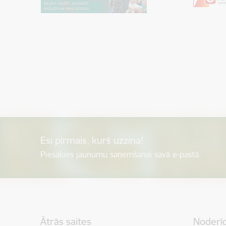
Esi pirmais, kurš uzzina!
Piesakies jaunumu saņemšanai savā e-pastā.
Kājene
Ātrās saites
Noderīg