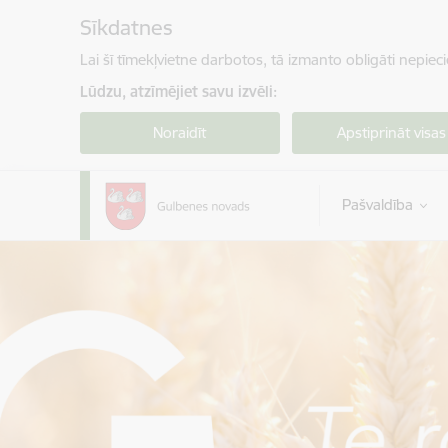
Pāriet uz lapas saturu
Sīkdatnes
Lai šī tīmekļvietne darbotos, tā izmanto obligāti nepiec
Lūdzu, atzīmējiet savu izvēli:
Noraidīt
Apstiprināt visas
Pašvaldība
Gulbenes novada pašvaldība