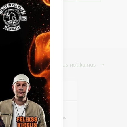
Skatīt visus notikumus
vieta
as pils
stāde "Zirgi klētī". Beļavas mākslas
izstādi,…