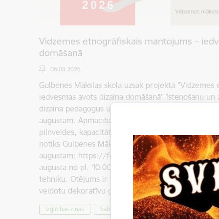
Vidzemes etnogrāfiskais mantojums – iedv
domāšanā
06.08.2026.
Gulbenes Mākslas skola uzsāk projekta “Vidzemes 
iedvesmas avots dizaina domāšanā” īstenošanu un 
dizaina pedagogus uz lekciju un praktisko darbnīcu c
augustam. Apmācības ir iecerētas kā mākslas un d
pilnveides, kapacitātes paaugstināšanas, tīklošanā
notiks Gulbenes Mākslas skolā, Vidus ielā 7, Gulben
augustam: https://forms.gle/tWDh65fJkWecqJxv
augustā no pl. 10.00 līdz 17.30 piedāvājam iegūt j
tehniku. Otējums ir tehnisks paņēmiens tautas māk
veidotu dekoratīvu gleznojumu. Otējuma mērķis b
Izglītības ziņas
Sabiedrība