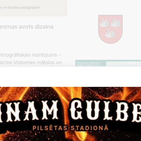
esmas avots dizaina
etnogrāfiskais mantojums –
aicina Vidzemes mākslas un
iklu no 19. līdz 21.
izaina pedagogu profesionālās
s un sadarbības pasākums, tās
ē. Pieteikšanās līdz 17.
7 OTĒŠANAS DARBNĪCĀ 19.
aunas zināšanas par otēšanas
slā, lai uz koka priekšmeta
ija veidot mēbeles…