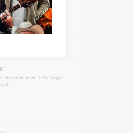
vieta
as pils
ī"
im Stāmerienas pilī TLMS "Sagša"
Izstāde…
vieta