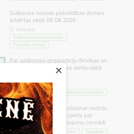
Gulbenes novada pašvaldības domes
ārkārtas sēde 06.08.2026.
04.08.2026.
Gulbenes novada domes sēde
Pašvaldība informē
Par satiksmes organizāciju Brīvības un
Dzelzceļa ielas pārbūves darbu laikā
Gulbenē
30.07.2026.
Projekti
Sabiedrība
Satiksmes ierobežojumi
Iedzīvotāju viedokļa izteikšanai nodots
saistošo noteikumu projekts par
tūrisma maksas pakalpojumu cenrādi
Pašvaldība informē
Sabiedrība
30.07.2026.