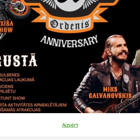
laukuma izveide Rankas pagastā
es novada domes izdevuma “Gulbenes Novada Ziņas
ana
 / izpildītājs:
SIA „Poligrāfijas grupa Mūkusala”
umma
bez PVN 6494,00 EUR
Aizvērt