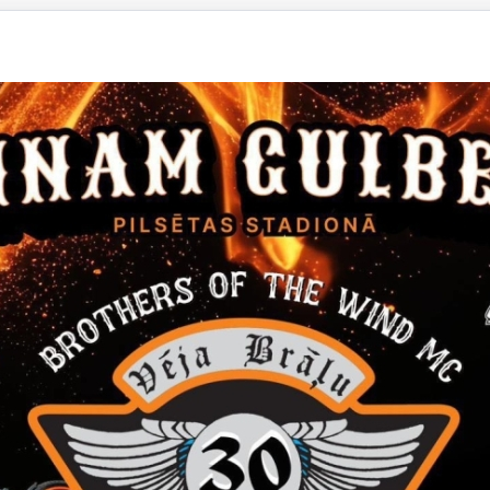
ekta izstrāde un autoruzraudzība Kļavkalnu ielai po
las līdz Saules ielai un Pļavu ielai
ekta izstrāde un autoruzraudzība rotācijas apļa izbū
 ielā