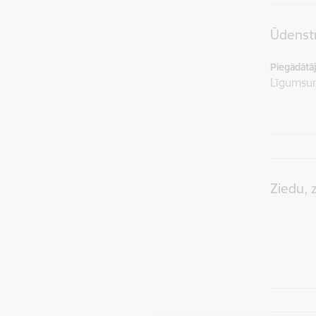
Ūdenstr
Piegādātājs
Līgums
Ziedu, 