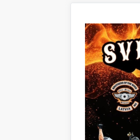
Būvproj
Kalna ie
Būvproj
Brīvības