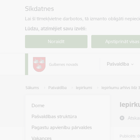
Pāriet uz lapas saturu
Sīkdatnes
Lai šī tīmekļvietne darbotos, tā izmanto obligāti nepiec
Lūdzu, atzīmējiet savu izvēli:
Noraidīt
Apstiprināt visas
Pašvaldība
Sākums
Pašvaldība
Iepirkumi
Iepirkumu arhīvs līdz 
Iepirk
Dome
Pašvaldības struktūra
Atska
Pagastu apvienību pārvaldes
Publicēts: 
Vakances