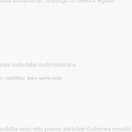
ziedu kompozīciju, telpaugu un dekoru iegāde
anas nodarbību nodrošināšana
 / izpildītājs:
Balvu sporta skola
audzība sešu ceļu posmu pārbūvei Gulbenes novadā