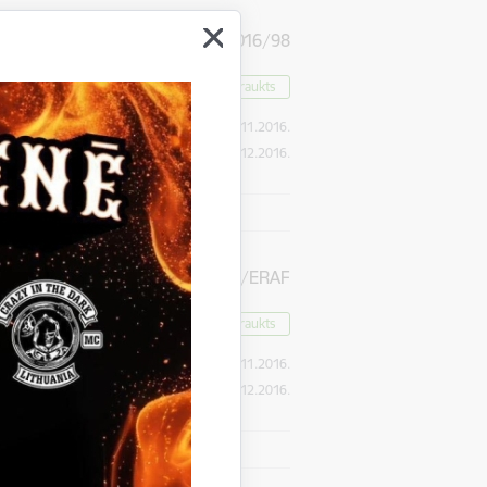
smā no
GND-2016/98
Pārtraukts
Publikācijas datums:
29.11.2016.
Iesniegšanas datums
12.12.2016.
vei
GND-2016/97/ERAF
Pārtraukts
Publikācijas datums:
29.11.2016.
Iesniegšanas datums
12.12.2016.