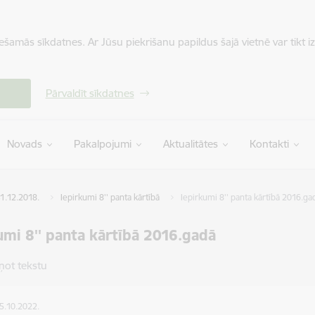
iešamās sīkdatnes. Ar Jūsu piekrišanu papildus šajā vietnē var tikt i
Pārvaldīt sīkdatnes
Novads
Pakalpojumi
Aktualitātes
Kontakti
31.12.2018.
Iepirkumi 8'' panta kārtībā
Iepirkumi 8'' panta kārtībā 2016.ga
umi 8'' panta kārtībā 2016.gadā
ņot tekstu
05.10.2022.