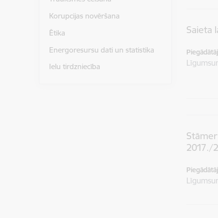
Korupcijas novēršana
Saieta 
Ētika
Energoresursu dati un statistika
Piegādātājs
Līgums
Ielu tirdzniecība
Stāmeri
2017./
Piegādātājs
Līgums