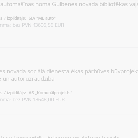
 automašīnas noma Gulbenes novada bibliotēkas va
 / izpildītājs:
SIA “ML auto”
umma
bez PVN 13606,56 EUR
s novada sociālā dienesta ēkas pārbūves būvprojek
e un autoruzraudzība
 / izpildītājs:
AS „Komunālprojekts”
umma
bez PVN 18648,00 EUR