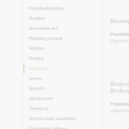
Kapitālsabiedrības
Budžets
Būveksp
Normatīvie akti
Piegādātājs
Publiskie pārskati
Līgums
Attīstība
Projekti
Iepirkumi
Izsoles
Būvproj
Īpašumi
Brīvības
Apbalvojumi
Piegādātājs
Ziedojumi
Līgums
Starptautiskā sadarbība
Trauksmes celšana