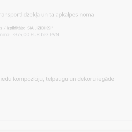
ansportlīdzekļa un tā apkalpes noma
 / izpildītājs:
SIA „IZIDIKSI”
umma
3375,00 EUR bez PVN
ziedu kompozīciju, telpaugu un dekoru iegāde