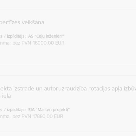
ertīzes veikšana
 / izpildītājs:
AS “Ceļu inženieri”
umma
bez PVN 16000,00 EUR
ekta izstrāde un autoruzraudzība rotācijas apļa izbū
 ielā
 / izpildītājs:
SIA “Marten projekti”
umma
bez PVN 17880,00 EUR