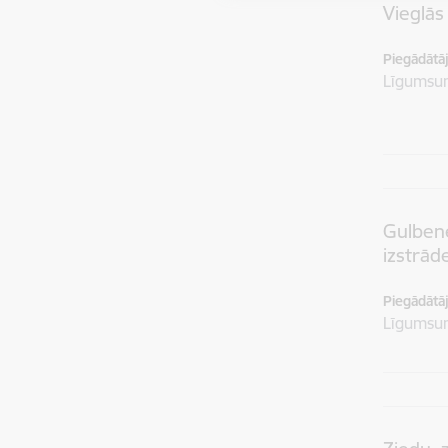
Vieglās
Piegādātājs
Līgums
Gulbene
izstrād
Piegādātājs
Līgums