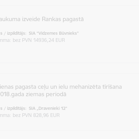
laukuma izveide Rankas pagastā
 / izpildītājs:
SIA “Vidzemes Būvnieks”
umma
bez PVN 14936,24 EUR
enas pagasta ceļu un ielu mehanizēta tīrīšana
2018.gada ziemas periodā
 / izpildītājs:
SIA „Dravenieki 12”
umma
bez PVN 828,96 EUR