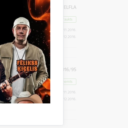
GND-2016/94/ELFLA
Pārtraukts
Publikācijas datums:
24.11.2016.
Iesniegšanas datums
05.12.2016.
”
GND-2016/95
Lēmums pieņemts
Publikācijas datums:
24.11.2016.
Iesniegšanas datums
05.12.2016.