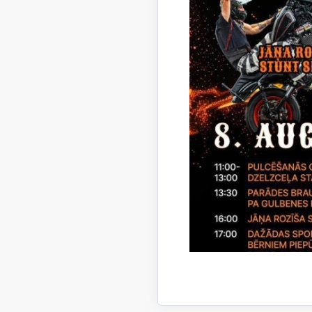
Saieta 
Gulben
iespieš
Piegādātājs
Līgums